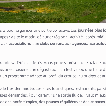
uts pour organiser une sortie collective. Les
journées plus 
s : visite le matin, déjeuner régional, activité l’après-midi,
n aux
associations
, aux
clubs seniors
, aux
agences
, aux
autoc
rande variété d’activités. Vous pouvez prévoir une balade au 
ue, une croisière, une dégustation, un festival ou une halte d
er un programme adapté au profil du groupe, au budget et a
iode très demandée. Les sites touristiques, restaurants, parki
s demandes. Pour garantir une sortie fluide, il vaut mieux ré
avec des
accès simples
, des
pauses régulières
et des
espaces