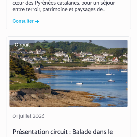
cœur des Pyrénées catalanes, pour un séjour
entre terroir, patrimoine et paysages de
montagne. Depuis l’Hôtel-Restaurant Le Clos
Cerdan, ce circuit tout compris de 2 à 7 jours
Consulter
facilite l’organisation des groupes avec
hébergement, repas, visites et excursions. Vous…
Read More
Circuit
01 juillet 2026
Présentation circuit : Balade dans le