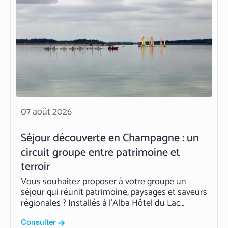
07 août 2026
Séjour découverte en Champagne : un
circuit groupe entre patrimoine et
terroir
Vous souhaitez proposer à votre groupe un
séjour qui réunit patrimoine, paysages et saveurs
régionales ? Installés à l’Alba Hôtel du Lac
d’Orient, les voyageurs profitent d’un circuit de 2
à 8 jours au cœur de l’Aube, Grand-Est. Troyes,
Consulter