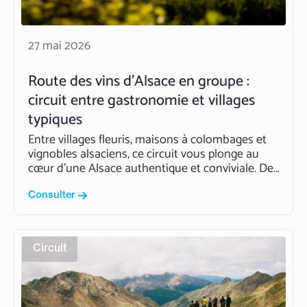
27 mai 2026
Route des vins d’Alsace en groupe :
circuit entre gastronomie et villages
typiques
Entre villages fleuris, maisons à colombages et
vignobles alsaciens, ce circuit vous plonge au
cœur d’une Alsace authentique et conviviale. De
Strasbourg à Colmar, vos voyageurs profitent
d’un séjour rythmé par les découvertes
Consulter
culturelles, les spécialités régionales et les
paysages emblématiques de la route des vins.
Pensé…
Read More
Circuit