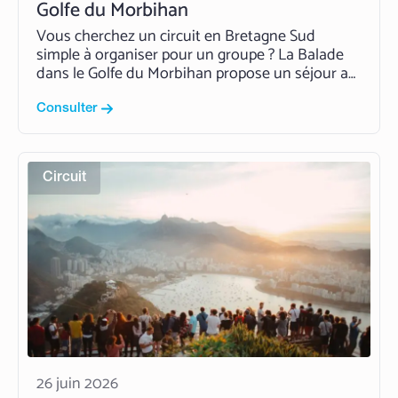
Golfe du Morbihan
Vous cherchez un circuit en Bretagne Sud
simple à organiser pour un groupe ? La Balade
dans le Golfe du Morbihan propose un séjour au
départ de Carnac, entre littoral, patrimoine
breton et étapes conviviales. Avec son format
Consulter
tout compris de 2 à 7 jours, ce programme
réunit…
Read More
Circuit
26 juin 2026