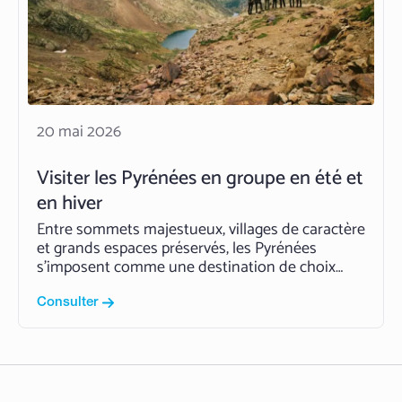
20 mai 2026
Visiter les Pyrénées en groupe en été et
en hiver
Entre sommets majestueux, villages de caractère
et grands espaces préservés, les Pyrénées
s’imposent comme une destination de choix
pour tout voyage de groupe. La chaîne
pyrénéenne séduit par la richesse de ses
Consulter
paysages, son authenticité et la variété des
expériences qu’elle propose des vallées du Béarn
jusqu’aux Pyrénées catalanes,…
Read More