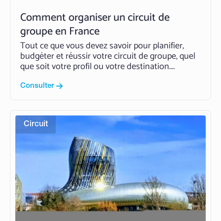
Comment organiser un circuit de
groupe en France
Tout ce que vous devez savoir pour planifier,
budgéter et réussir votre circuit de groupe, quel
que soit votre profil ou votre destination.
Pourquoi organiser un circuit de groupe en
France plutôt qu’un simple séjour ? La France
Consulter
compte parmi les destinations touristiques les
plus visitées au monde,…
Read More
Circuit