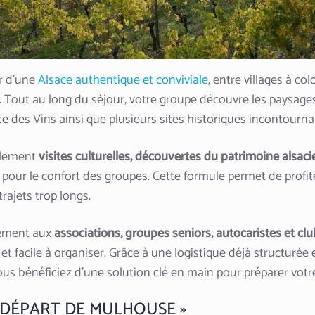
r d’une
Alsace authentique et conviviale
, entre villages à c
. Tout au long du séjour, votre groupe découvre les paysage
ute des Vins ainsi que plusieurs sites historiques incontourn
blement
visites culturelles, découvertes du patrimoine als
pour le confort des groupes. Cette formule permet de profi
trajets trop longs.
rement aux
associations, groupes seniors, autocaristes et club
e et facile à organiser. Grâce à une logistique déjà structuré
, vous bénéficiez d’une solution clé en main pour préparer vot
AU DÉPART DE MULHOUSE »